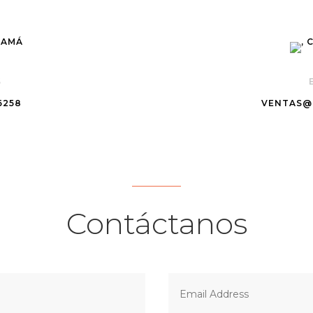
S
6258
VENTAS@
Contáctanos