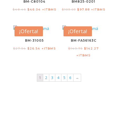
BM-C80104
BM825-0201
$
48.46
$
46.04
+ITBMS
$
103.03
$
97.88
+ITBMS
¡Oferta!
¡Oferta!
BM-31005
BM-FA56163C
$
27.94
$
26.54
+ITBMS
$
149.75
$
142.27
+ITBMS
1
2
3
4
5
6
→