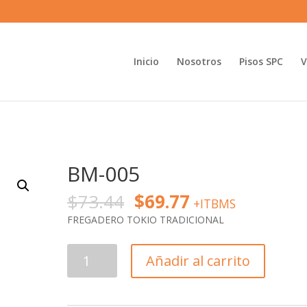
Inicio
Nosotros
Pisos SPC
V
BM-005
$
73.44
$
69.77
+ITBMS
FREGADERO TOKIO TRADICIONAL
BM-
Añadir al carrito
005
cantidad