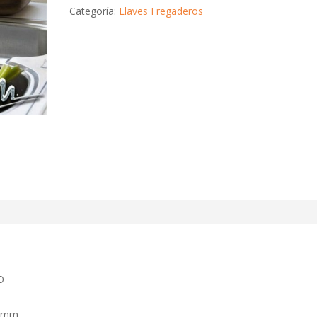
Categoría:
Llaves Fregaderos
O
35mm