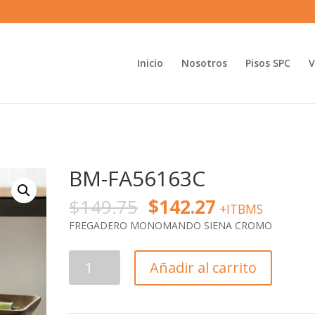
Inicio
Nosotros
Pisos SPC
V
BM-FA56163C
$
149.75
$
142.27
+ITBMS
FREGADERO MONOMANDO SIENA CROMO
BM-
Añadir al carrito
FA56163C
cantidad