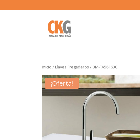
Inicio
/
Llaves Fregaderos
/ BM-FA56163C
¡Oferta!