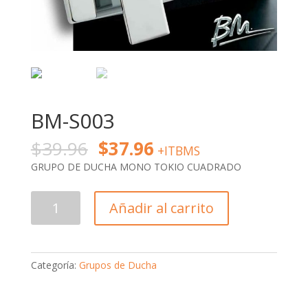
BM-S003
$
39.96
$
37.96
+ITBMS
GRUPO DE DUCHA MONO TOKIO CUADRADO
BM-
Añadir al carrito
S003
cantidad
Categoría:
Grupos de Ducha