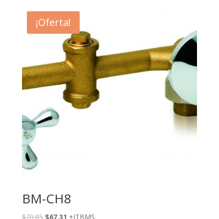
¡Oferta!
BM-CH8
$
70.85
$
67.31
+ITBMS