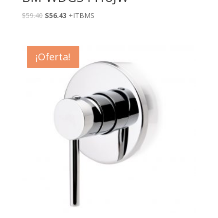
$
59.40
$
56.43
+ITBMS
¡Oferta!