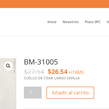
Inicio
Nosotros
Pisos SPC
V
BM-31005
$
27.94
$
26.54
+ITBMS
CUELLO DE CISNE LARGO SEVILLA
BM-
Añadir al carrito
31005
cantidad