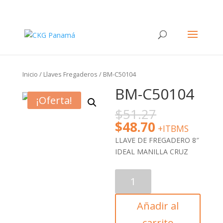
Inicio
/
Llaves Fregaderos
/ BM-C50104
BM-C50104
¡Oferta!
$
51.27
$
48.70
+ITBMS
LLAVE DE FREGADERO 8″
IDEAL MANILLA CRUZ
BM-
C50104
cantidad
Añadir al
carrito