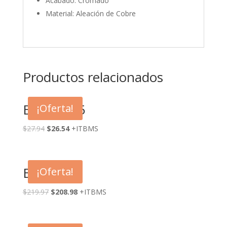
Acabado: Cromado
Material: Aleación de Cobre
Productos relacionados
BM-31005
¡Oferta!
$
27.94
$
26.54
+ITBMS
BM-6010
¡Oferta!
$
219.97
$
208.98
+ITBMS